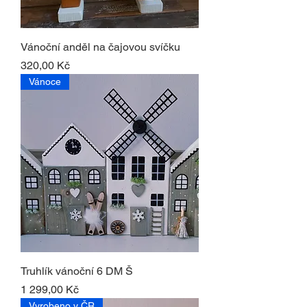
Vánoční anděl na čajovou svíčku
Cena
320,00 Kč
Vánoce
Truhlík vánoční 6 DM Š
Cena
1 299,00 Kč
Vyrobeno v ČR