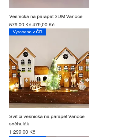
Vesnička na parapet 2DM Vánoce
Běžná cena
Zvýhodněná cena
579,00 Kč
479,00 Kč
Vyrobeno v ČR
Svítící vesnička na parapet Vánoce
sněhulák
Cena
1 299,00 Kč