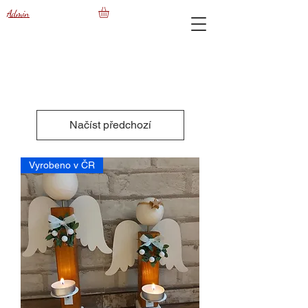
Admin
Načíst předchozí
Vyrobeno v ČR