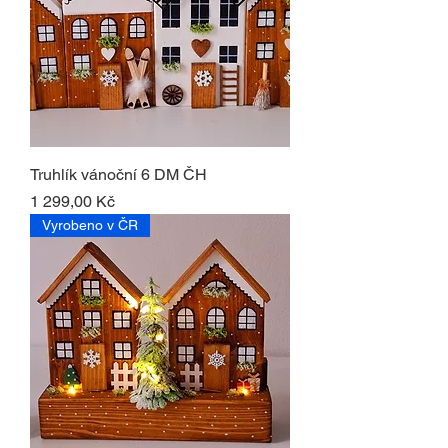
Truhlík vánoční 6 DM ČH
Cena
1 299,00 Kč
Vyrobeno v ČR