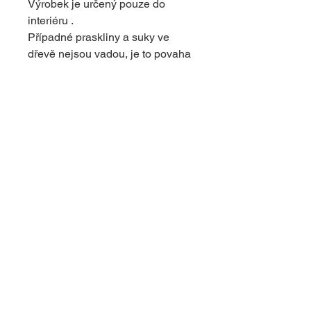
Výrobek je určený pouze do
interiéru .
Případné praskliny a suky ve
dřevě nejsou vadou, je to povaha
dřeva. Dodává výrobku originální
vzhled.
© 2024 s využitím platformy Wix
upravil
dapcom.cz