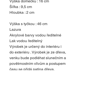
Výška domečku : 16 cm
Šířka : 9,5 cm
Hloubka : 2 cm
Výška s tyčkou : 46 cm
Lazura
Akrylové barvy vodou ředitelné
Lak vodou ředitelný
Výrobek je určený do interiéru i
do exteriéru . Výrobek je ze dřeva,
venku bude podléhat slunečním a
povětrnostním vlivům a postupem
času se přidá patina dřeva.
Tyčka je dřevěná
Případné praskliny suky ve dřevě
nejsou vadou, je to povaha dřeva
. Dodává výrobku originální
vzhled.