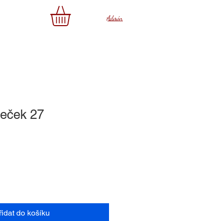
az
Admin
eček 27
řidat do košíku