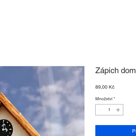
-shop
O nás
Kontakt
Dárkový pouk
Zápich dom
Cena
89,00 Kč
Množství
*
P