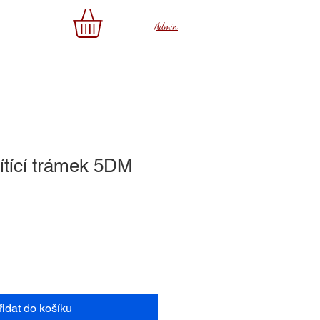
az
Admin
ítící trámek 5DM
řidat do košíku