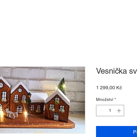
-shop
O nás
Kontakt
Dárkový pouk
Vesnička sv
Cena
1 299,00 Kč
Množství
*
P