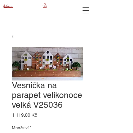
Admin
Vesnička na
parapet velikonoce
velká V25036
Cena
1 119,00 Kč
Množství
*