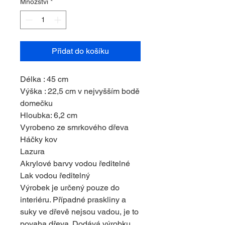
Množství
*
Přidat do košíku
Délka : 45 cm
Výška : 22,5 cm v nejvyšším bodě
domečku
Hloubka: 6,2 cm
Vyrobeno ze smrkového dřeva
Háčky kov
Lazura
Akrylové barvy vodou ředitelné
Lak vodou ředitelný
Výrobek je určený pouze do
interiéru. Případné praskliny a
suky ve dřevě nejsou vadou, je to
povaha dřeva. Dodává výrobku