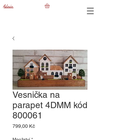
Admin
Vesnička na
parapet 4DMM kód
800061
Cena
799,00 Kč
Množství
*