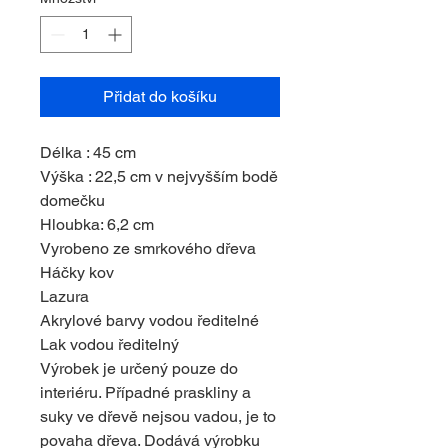
Přidat do košíku
Délka : 45 cm
Výška : 22,5 cm v nejvyšším bodě
domečku
Hloubka: 6,2 cm
Vyrobeno ze smrkového dřeva
Háčky kov
Lazura
Akrylové barvy vodou ředitelné
Lak vodou ředitelný
Výrobek je určený pouze do
interiéru. Případné praskliny a
suky ve dřevě nejsou vadou, je to
povaha dřeva. Dodává výrobku