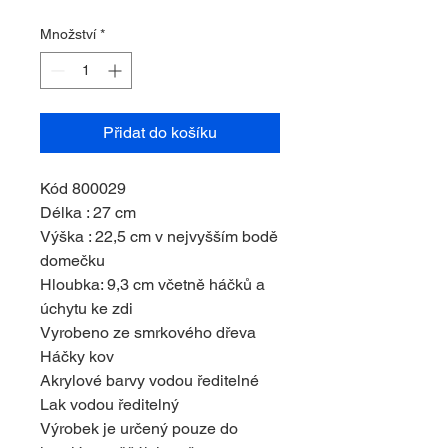
cena
cena
Množství
*
Přidat do košíku
Kód 800029
Délka : 27 cm
Výška : 22,5 cm v nejvyšším bodě
domečku
Hloubka: 9,3 cm včetně háčků a
úchytu ke zdi
Vyrobeno ze smrkového dřeva
Háčky kov
Akrylové barvy vodou ředitelné
Lak vodou ředitelný
Výrobek je určený pouze do