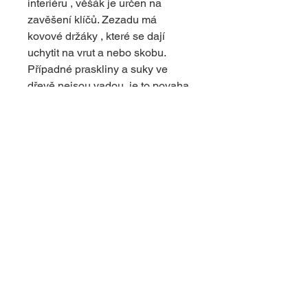
interiéru , věšák je určen na
zavěšení klíčů. Zezadu má
kovové držáky , které se dají
uchytit na vrut a nebo skobu.
Případné praskliny a suky ve
dřevě nejsou vadou, je to povaha
dřeva. Dodává výrobku originální
vzhled.
© 2024 s využitím platformy Wix
upravil
dapcom.cz