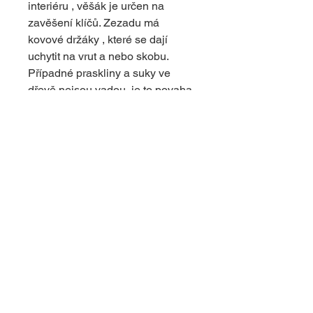
interiéru , věšák je určen na
zavěšení klíčů. Zezadu má
kovové držáky , které se dají
uchytit na vrut a nebo skobu.
Případné praskliny a suky ve
dřevě nejsou vadou, je to povaha
dřeva. Dodává výrobku originální
vzhled.
© 2024 s využitím platformy Wix
upravil
dapcom.cz