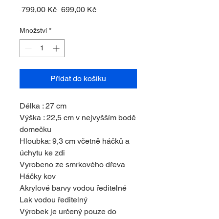
Běžná
Zvýhodněná
 799,00 Kč 
699,00 Kč
cena
cena
Množství
*
Přidat do košíku
Délka : 27 cm
Výška : 22,5 cm v nejvyšším bodě
domečku
Hloubka: 9,3 cm včetně háčků a
úchytu ke zdi
Vyrobeno ze smrkového dřeva
Háčky kov
Akrylové barvy vodou ředitelné
Lak vodou ředitelný
Výrobek je určený pouze do