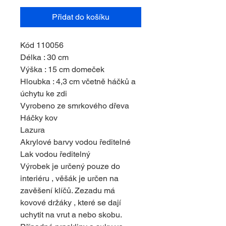
Přidat do košíku
Kód 110056
Délka : 30 cm
Výška : 15 cm domeček
Hloubka : 4,3 cm včetně háčků a
úchytu ke zdi
Vyrobeno ze smrkového dřeva
Háčky kov
Lazura
Akrylové barvy vodou ředitelné
Lak vodou ředitelný
Výrobek je určený pouze do
interiéru , věšák je určen na
zavěšení klíčů. Zezadu má
kovové držáky , které se dají
uchytit na vrut a nebo skobu.