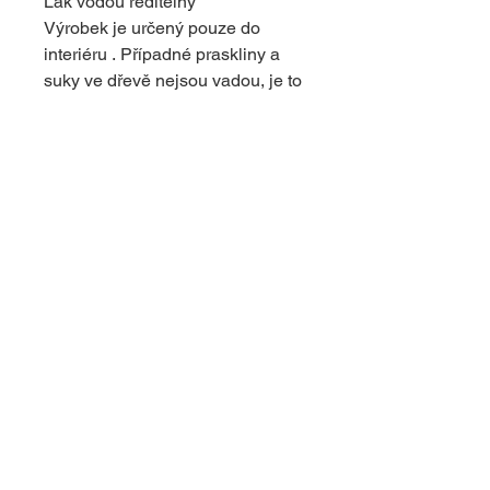
Lak vodou ředitelný
Výrobek je určený pouze do
interiéru . Případné praskliny a
suky ve dřevě nejsou vadou, je to
povaha dřeva . Dodávají
originální vzhled výrobku.
© 2024 s využitím platformy Wix
upravil
dapcom.cz