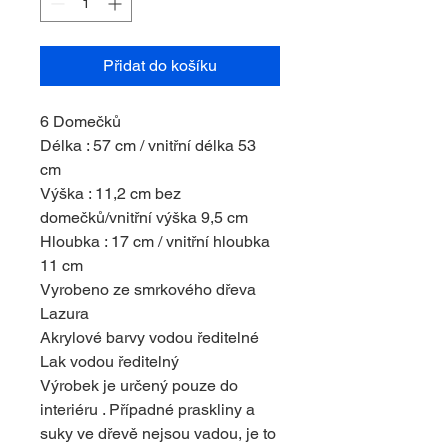
Přidat do košíku
6 Domečků
Délka : 57 cm / vnitřní délka 53
cm
Výška : 11,2 cm bez
domečků/vnitřní výška 9,5 cm
Hloubka : 17 cm / vnitřní hloubka
11 cm
Vyrobeno ze smrkového dřeva
Lazura
Akrylové barvy vodou ředitelné
Lak vodou ředitelný
Výrobek je určený pouze do
interiéru . Případné praskliny a
suky ve dřevě nejsou vadou, je to