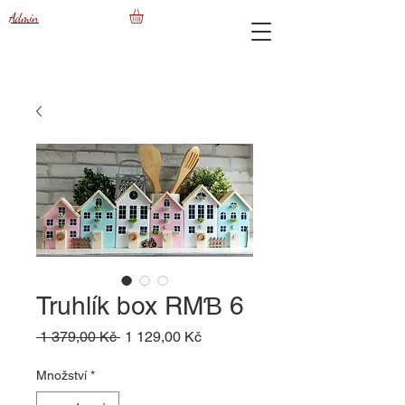
Admin
Truhlík box RMƁ 6
Běžná
Zvýhodněná
 1 379,00 Kč 
1 129,00 Kč
cena
cena
Množství
*