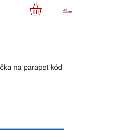
az
Admin
nička na parapet kód