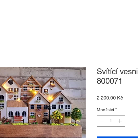
-shop
O nás
Kontakt
Dárkový pouk
Svítící ves
800071
Cena
2 200,00 Kč
Množství
*