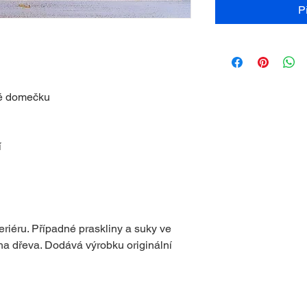
P
dě domečku
í
eriéru. Případné praskliny a suky ve
ha dřeva. Dodává výrobku originální