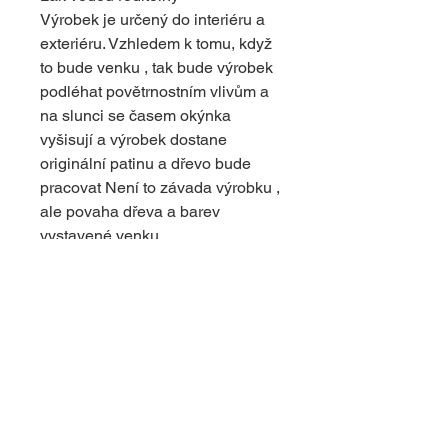
Výrobek je určený do interiéru a
exteriéru. Vzhledem k tomu, když
to bude venku , tak bude výrobek
podléhat povětrnostním vlivům a
na slunci se časem okýnka
vyšisují a výrobek dostane
originální patinu a dřevo bude
pracovat Není to závada výrobku ,
ale povaha dřeva a barev
vystavené venku .
Případné praskliny a suky ve
dřevě nejsou vadou, je to povaha
dřeva . Dodávají originální vzhled
výrobku.