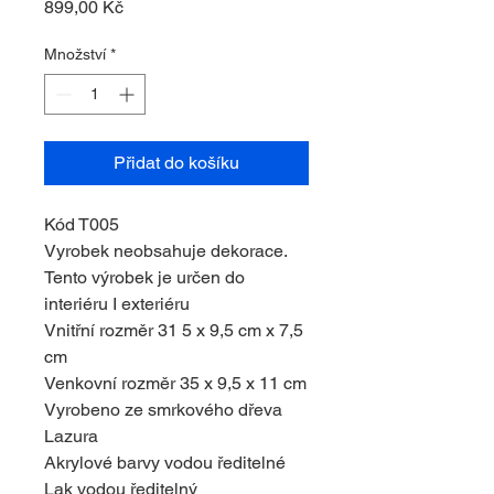
Cena
899,00 Kč
Množství
*
Přidat do košíku
Kód T005
Vyrobek neobsahuje dekorace.
Tento výrobek je určen do
interiéru I exteriéru
Vnitřní rozměr 31 5 x 9,5 cm x 7,5
cm
Venkovní rozměr 35 x 9,5 x 11 cm
Vyrobeno ze smrkového dřeva
Lazura
Akrylové barvy vodou ředitelné
Lak vodou ředitelný