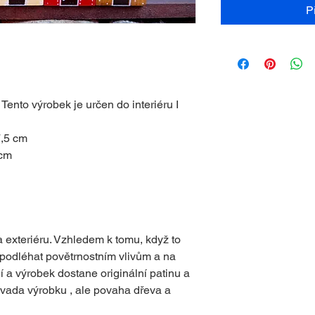
P
ento výrobek je určen do interiéru I
7,5 cm
 cm
a exteriéru. Vzhledem k tomu, když to
podléhat povětrnostním vlivům a na
 a výrobek dostane originální patinu a
vada výrobku , ale povaha dřeva a