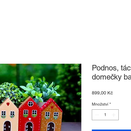
-shop
O nás
Kontakt
Dárkový pouk
Podnos, tác
domečky ba
Cena
899,00 Kč
Množství
*