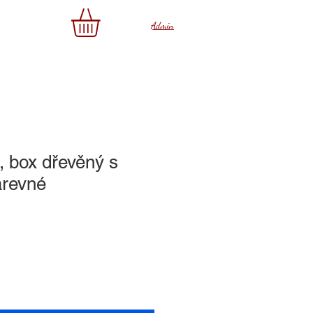
az
Admin
, box dřevěný s
revné