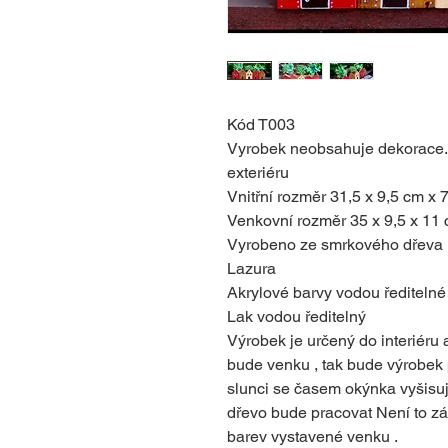
Kód T003
Vyrobek neobsahuje dekorace. T
exteriéru
Vnitřní rozměr 31,5 x 9,5 cm x 
Venkovní rozměr 35 x 9,5 x 11
Vyrobeno ze smrkového dřeva
Lazura
Akrylové barvy vodou ředitelné
Lak vodou ředitelný
Výrobek je určený do interiéru 
bude venku , tak bude výrobek 
slunci se časem okýnka vyšisují
dřevo bude pracovat Není to zá
barev vystavené venku .