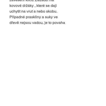
kovové držáky , které se dají
uchytit na vrut a nebo skobu.
Případné praskliny a suky ve
dřevě nejsou vadou, je to povaha
dřeva . Dodává výrobku originální
vzhled.
© 2024 s využitím platformy Wix
upravil
dapcom.cz