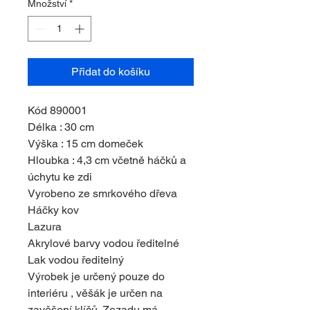
Množství
*
Přidat do košíku
Kód 890001
Délka : 30 cm
Výška : 15 cm domeček
Hloubka : 4,3 cm včetně háčků a
úchytu ke zdi
Vyrobeno ze smrkového dřeva
Háčky kov
Lazura
Akrylové barvy vodou ředitelné
Lak vodou ředitelný
Výrobek je určený pouze do
interiéru , věšák je určen na
zavěšení klíčů. Zezadu má