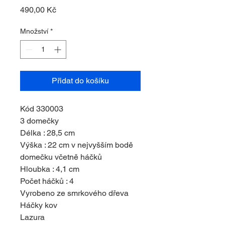
Cena
490,00 Kč
Množství
*
Přidat do košíku
Kód 330003
3 domečky
Délka : 28,5 cm
Výška : 22 cm v nejvyšším bodě
domečku včetně háčků
Hloubka : 4,1 cm
Počet háčků : 4
Vyrobeno ze smrkového dřeva
Háčky kov
Lazura