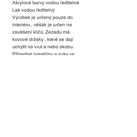
Akrylové barvy vodou ředitelné
Lak vodou ředitelný
Výrobek je určený pouze do
interiéru , věšák je určen na
zavěšení klíčů. Zezadu má
kovové držáky , které se dají
uchytit na vrut a nebo skobu.
Případné praskliny a suky ve
dřevě nejsou vadou, je to povaha
dřeva. Dodává výrobku originální
vzhled.
© 2024 s využitím platformy Wix
upravil
dapcom.cz