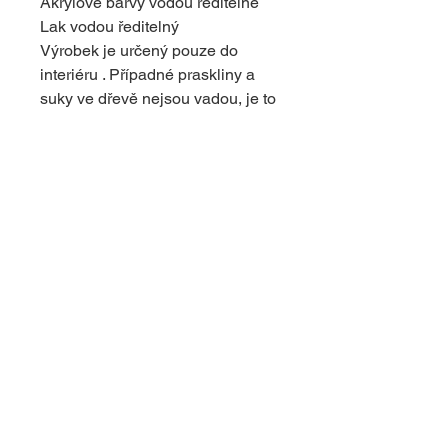
Akrylové barvy vodou ředitelné
Lak vodou ředitelný
Výrobek je určený pouze do
interiéru . Případné praskliny a
suky ve dřevě nejsou vadou, je to
povaha dřeva . Dodávají
originální vzhled výrobku.
© 2024 s využitím platformy Wix
upravil
dapcom.cz