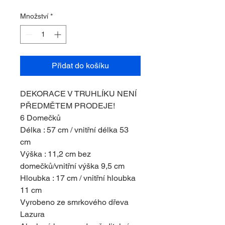
Množství
*
Přidat do košíku
DEKORACE V TRUHLÍKU NENÍ
PŘEDMĚTEM PRODEJE!
6 Domečků
Délka : 57 cm / vnitřní délka 53
cm
Výška : 11,2 cm bez
domečků/vnitřní výška 9,5 cm
Hloubka : 17 cm / vnitřní hloubka
11 cm
Vyrobeno ze smrkového dřeva
Lazura