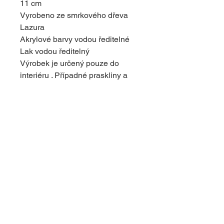
11 cm
Vyrobeno ze smrkového dřeva
Lazura
Akrylové barvy vodou ředitelné
Lak vodou ředitelný
Výrobek je určený pouze do
interiéru . Případné praskliny a
suky ve dřevě nejsou vadou, je to
povaha dřeva . Dodávají
originální vzhled výrobku.
© 2024 s využitím platformy Wix
upravil
dapcom.cz