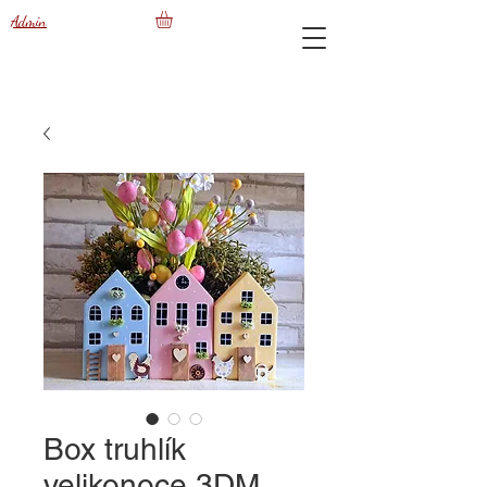
Admin
Box truhlík
velikonoce 3DM