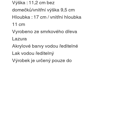
Výška : 11,2 cm bez
domečků/vnitřní výška 9,5 cm
Hloubka : 17 cm / vnitřní hloubka
11 cm
Vyrobeno ze smrkového dřeva
Lazura
Akrylové barvy vodou ředitelné
Lak vodou ředitelný
Výrobek je určený pouze do
interiéru . Případné praskliny a
suky ve dřevě nejsou vadou, je to
povaha dřeva . Dodávají
originální vzhled výrobku.
© 2024 s využitím platformy Wix