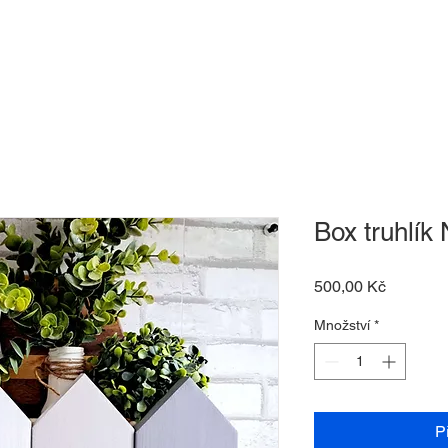
-shop
O nás
Kontakt
Dárkový pouk
Box truhlík
Cena
500,00 Kč
Množství
*
P