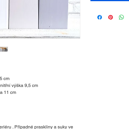
,5 cm
itřní výška 9,5 cm
ka 11 cm
riéru . Případné praskliny a suky ve