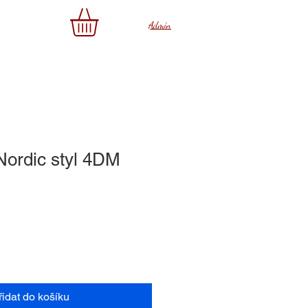
az
Admin
 Nordic styl 4DM
řidat do košíku