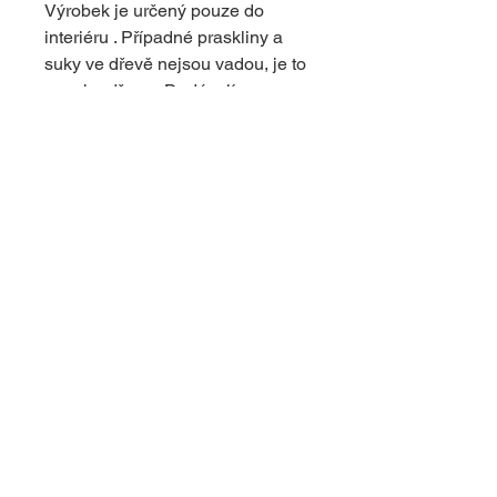
Výrobek je určený pouze do
interiéru . Případné praskliny a
suky ve dřevě nejsou vadou, je to
povaha dřeva . Dodávají
originální vzhled výrobku.
© 2024 s využitím platformy Wix
upravil
dapcom.cz