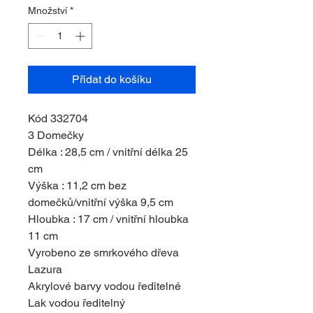
Množství
*
Přidat do košíku
Kód 332704
3 Domečky
Délka : 28,5 cm / vnitřní délka 25
cm
Výška : 11,2 cm bez
domečků/vnitřní výška 9,5 cm
Hloubka : 17 cm / vnitřní hloubka
11 cm
Vyrobeno ze smrkového dřeva
Lazura
Akrylové barvy vodou ředitelné
Lak vodou ředitelný