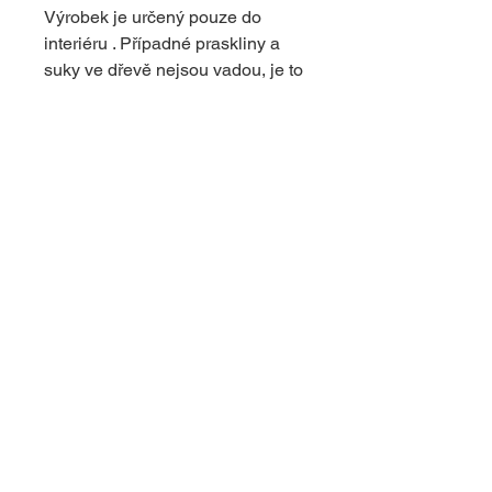
Výrobek je určený pouze do
interiéru . Případné praskliny a
suky ve dřevě nejsou vadou, je to
povaha dřeva . Dodávají
originální vzhled výrobku.
© 2024 s využitím platformy Wix
upravil
dapcom.cz