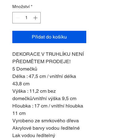
Množství
*
Přidat do košíku
DEKORACE V TRUHLÍKU NENÍ
PŘEDMĚTEM PRODEJE!
5 Domečků
Délka : 47,5 cm / vnitřní délka
43,8 cm
Výška : 11,2 cm bez
domečků/vnitřní výška 9,5 cm
Hloubka : 17 cm / vnitřní hloubka
11 cm
Vyrobeno ze smrkového dřeva
Akrylové barvy vodou ředitelné
Lak vodou ředitelný